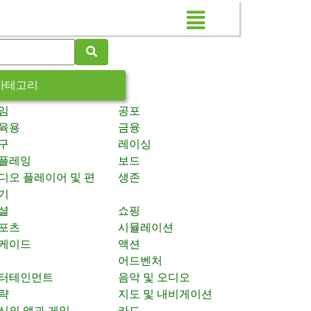
카테고리
임
공포
육용
금융
구
레이싱
플레잉
보드
디오 플레이어 및 편
생존
기
셜
쇼핑
포츠
시뮬레이션
케이드
액션
어드벤처
터테인먼트
음악 및 오디오
략
지도 및 내비게이션
신의 앱과 게임
카드