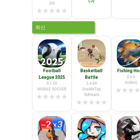
(5)
Ltd
★
★
★
★
★
최신
Football
Basketball
Fishing H
League 2025
Battle
2.6.6
mobirix
0.1.55
2.4.39
★
★
★
MOBILE SOCCER
DoubleTap
Software
★
★
★
★
★
★
★
★
★
★