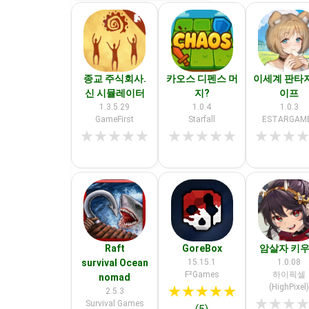
종교 주식회사.
카오스 디펜스 머
이세계 판타지
신 시뮬레이터
지?
이프
1.3.5.29
1.0.4
1.0.3
GameFirst
Starfall
ESTARGAM
★
★
★
★
★
★
★
★
★
★
★
★
★
Raft
GoreBox
암살자 키
survival Ocean
15.15.1
1.0.08
F²Games
하이픽셀
nomad
(HighPixel
★
★
★
★
★
2.5.3
★
★
★
Survival Games