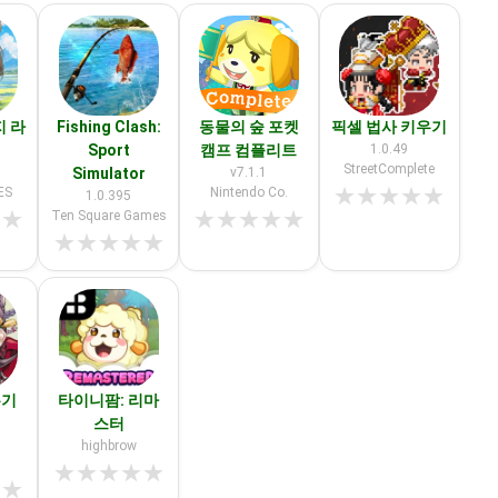
 라
Fishing Clash:
동물의 숲 포켓
픽셀 법사 키우기
Sport
캠프 컴플리트
1.0.49
StreetComplete
Simulator
v7.1.1
★
★
★
★
★
ES
Nintendo Co.
1.0.395
★
★
★
★
★
★
★
Ten Square Games
★
★
★
★
★
우기
타이니팜: 리마
스터
highbrow
)
★
★
★
★
★
★
★