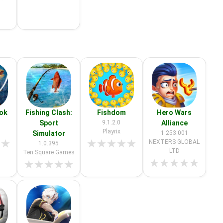
ook
Fishing Clash:
Fishdom
Hero Wars
Sport
9.1.2.0
Alliance
Playrix
Simulator
1.253.001
★
★
★
★
★
★
★
NEXTERS GLOBAL
1.0.395
LTD
Ten Square Games
★
★
★
★
★
★
★
★
★
★