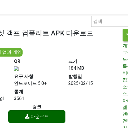
켓 캠프 컴플리트 APK 다운로드
게
 앱과 게임
교
도
QR
크기
롤
184 MB
비
요구 사항
발행일
집
안드로이드 5.0+
2025/02/15
소
통계
스
gl
3561
아
링크
앱
엔
다운로드
전
최