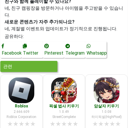
친구와 함께 플레이할 수 있나요?
네, 친구 캠핑장을 방문하거나 아이템을 주고받을 수 있습니
다.
새로운 콘텐츠가 자주 추가되나요?
네, 계절별 이벤트와 업데이트가 정기적으로 진행됩니다.
공유하다:
Facebook
Twitter
Pinterest
Telegram
Whatsapp
관련
Roblox
픽셀 법사 키우기
암살자 키우기
2.666.609
1.0.49
1.0.08
Roblox Corporation
StreetComplete
하이픽셀(HighPixel)
★
★
★
★
★
★
★
★
★
★
★
★
★
★
★