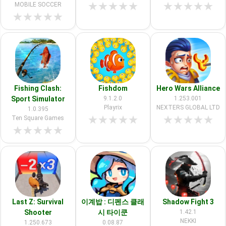
★
★
★
★
★
★
★
★
★
★
MOBILE SOCCER
★
★
★
★
★
Fishing Clash:
Fishdom
Hero Wars Alliance
Sport Simulator
9.1.2.0
1.253.001
Playrix
NEXTERS GLOBAL LTD
1.0.395
★
★
★
★
★
★
★
★
★
★
Ten Square Games
★
★
★
★
★
Last Z: Survival
이계밥 : 디펜스 클래
Shadow Fight 3
Shooter
시 타이쿤
1.42.1
NEKKI
1.250.673
0.08.87