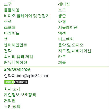
도구
레이싱
롤플레잉
보드
비디오 플레이어 및 편집기
생존
소셜
쇼핑
스포츠
시뮬레이션
아케이드
액션
앱
어드벤처
엔터테인먼트
음악 및 오디오
전략
지도 및 내비게이션
최신의 앱과 게임
카드
커뮤니케이션
퍼즐
APKS82©2026
연락처:
info@apks82.com
회사 소개
개인정보 보호정책
저작권
쿠키 정책