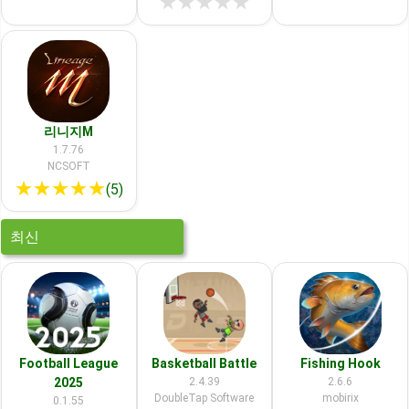
★
★
★
★
★
리니지M
1.7.76
NCSOFT
★
★
★
★
★
(5)
최신
Football League
Basketball Battle
Fishing Hook
2025
2.4.39
2.6.6
DoubleTap Software
mobirix
0.1.55