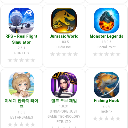
RFS – Real Flight
Jurassic World
Monster Legends
Simulator
1.83.5
18.0.6
Ludia Inc.
Social Point
2.6.1
★
★
★
★
★
★
★
★
★
★
RORTOS
★
★
★
★
★
이세계 판타지 라이
랜드 오브 제일
Fishing Hook
프
1.0.31
2.6.6
SINGAPORE JUST
mobirix
1.0.3
GAME TECHNOLOGY
★
★
★
★
★
ESTARGAMES
PTE. LTD.
★
★
★
★
★